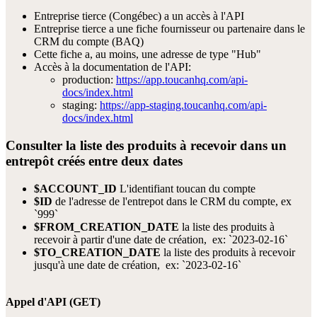
Entreprise tierce (Congébec) a un accès à l'API
Entreprise tierce a une fiche fournisseur ou partenaire dans le
CRM du compte (BAQ)
Cette fiche a, au moins, une adresse de type "Hub"
Accès à la documentation de l'API:
production:
https://app.toucanhq.com/api-
docs/index.html
staging:
https://app-staging.toucanhq.com/api-
docs/index.html
Consulter la liste des produits à recevoir dans un
entrepôt créés entre deux dates
$ACCOUNT_ID
L'identifiant toucan du compte
$ID
de l'adresse de l'entrepot dans le CRM du compte, ex
`999`
$FROM_CREATION_DATE
la liste des produits à
recevoir à partir d'une date de création, ex: `2023-02-16`
$TO_CREATION_DATE
la liste des produits à recevoir
jusqu'à une date de création, ex: `2023-02-16`
Appel d'API (GET)