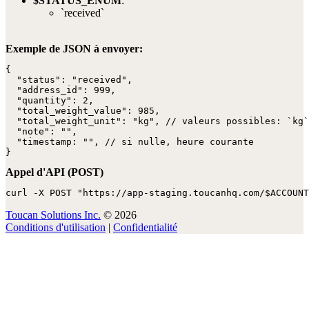
$STATUS_ENUM
:
`received`
Exemple de JSON à envoyer:
{

  "status": "received",

  "address_id": 999,

  "quantity": 2,

  "total_weight_value": 985,

  "total_weight_unit": "kg", // valeurs possibles: `kg`
  "note": "",

  "timestamp: "", // si nulle, heure courante

}
Appel d'API (POST)
curl -X POST "https://app-staging.toucanhq.com/$ACCOUNT
Toucan Solutions Inc.
© 2026
Conditions d'utilisation
|
Confidentialité